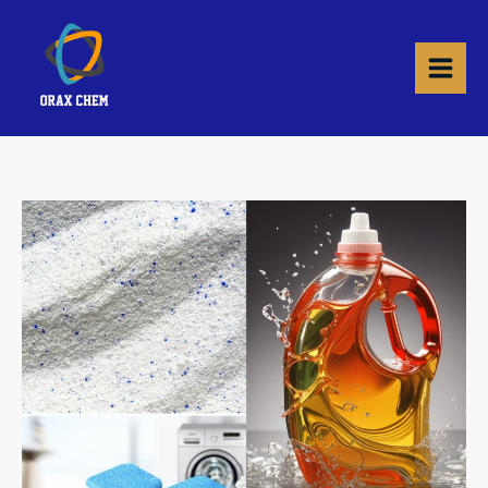
خطي
لى
لمحتوى