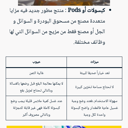
كبسولات أو Pods
: منتج مطور جديد فيه مزايا
متعددة مصنع من مسحوق البودرة و السوائل و
الجل أو مصنع فقط من مزيج من السوائل التي لها
وظائف مختلفة.
ميزات
عيوب
تعد خياراً صديقا للبيئة
غالية الثمن
لا يمكنها معالجة البقع قبل وضعها بالغسالة
لا تحتاج مساحة تخزين كبيرة
وبالتالي تحتاج لمزيل بقع
سهولة الاستخدام ،فعند وضع وجبة
عند غسل كمية ملابس قليلة يجب وضع
غسيل عادية فالمقدار واضح كبسولة
كبسولة كاملة فهي غير قابلة للتجزئة
واحدة لكل وجبة
وبالتالي مصروف أكبر