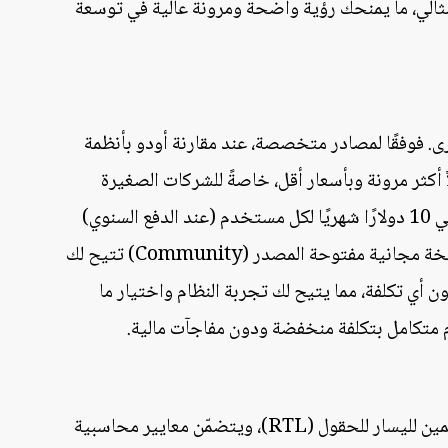
مج مثالي، ما يمنحك رؤية واضحة ومرونة عالية في توسعة
خرى. فوفقًا لمصادر متخصصة، عند مقارنة أودو بأنظمة
أودو يقدم حلاً أكثر مرونة وبأسعار أقل، خاصةً للشركات الصغيرة
والمتوسطة. تبلغ تكلفة النسخة المدفوعة من أودو حوالي 10 دولارًا شهريًا لكل مستخدم (عند الدفع السنوي)
للوصول إلى جميع التطبيقات. وأفضل من ذلك، هناك نسخة مجانية مفتوحة المصدر (Community) تتيح لك
ي تكلفة، مما يتيح لك تجربة النظام واختيار ما
 متكامل بتكلفة منخفضة ودون مفاجآت مالية.
يدعم أودو اللغة العربية بشكل كامل مع تخطيط من اليمين لليسار للحقول (RTL)، ويتضمّن معايير محاسبية