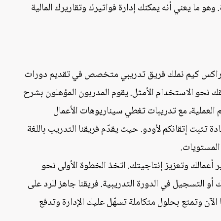
هو ما يعني أنه يمكنك إدارة فواتيرك وتقاريرك المالية
 أوراكس كيم نملك فريق تدريبي متخصص في تقديم دورات
قك نحو الاستخدام الأمثل. يقوم المدربون المؤهلون بشرح
 العملية، مع تدريبات تغطي سيناريوهات الأعمال
ة تثبت إتقانكم لأودو. حيث يقدّم فريقنا التدريب باللغة
المستويات.
ر أعمالك وتعزيز إنتاجيتك. اتخذ الخطوة الأولى نحو
أو التسجيل في الدورة التدريبية. فريقنا جاهز للرد على
 الآن وتمتع بحلول متكاملة تسهّل عليك الإدارة وتدفع