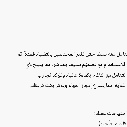
امل معه سلسًا حتى لغير المختصين بالتقنية. فمثلاً، تم
يع في أودو «POS» لتكون سهلة الاستخدام مع تصميّم بسيط ومباشر، مما يتيح لأي
لتعامل مع النظام بكفاءة عالية. وتؤكد تجارب
لغاية، مما يسرع إنجاز المهام ويوفر وقت فريقك.
احتياجات عملك: