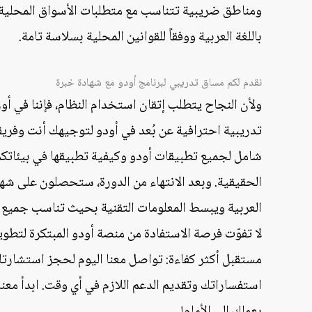
ومناطق ضريبية تتناسب مع متطلبات الأسواق المحلية. و
باللغة العربية ووفقاً للقوانين المحلية بسلاسة تامة.
نقدم لكم مساق تدريبي لبرنامج أودو مع شهادة خبرة
ولأن النجاح يتطلب إتقان استخدام النظام، فإننا في
تدريبية احترافية عن بُعد في أودو لتوجيهك أنت وفري
شامل لجميع تطبيقات أودو وكيفية تطبيقها في بيئاتكم
الحقيقية. وبعد الانتهاء من الدورة، ستحصلون على شهاد
العربية ويبسط المعلومات التقنية بحيث تناسب جميع 
لا تفوّت فرصة الاستفادة من منصة أودو المبتكرة لتطوي
مستقبل أكثر كفاءة: تواصل معنا اليوم لحجز استشارتك 
استفساراتك وتقديم الدعم اللازم في أي وقت. ابدأ معنا
بعملك إلى الأمام!