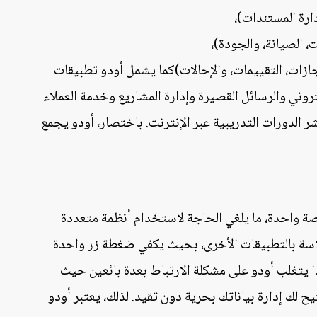
ارة المستندات)،
، الصيانة، والجودة)،
إجازات، التقييمات، والإحالات)كما يشمل أودو تطبيقات
تروني والرسائل القصيرة وإدارة المشاريع وخدمة العملاء
شر الدورات التدريبية عبر الإنترنت. باختصار، أودو يجمع
صة واحدة، ما يلغي الحاجة لاستخدام أنظمة متعددة
لاسة بالتطبيقات الأخرى، بحيث يكفي ضغطة زر واحدة
ذا يتغلب أودو على مشكلة الارتباط بعدة بائعين حيث
على قاعدة بيانات مفتوحة (PostgreSQL) تتيح لك إدارة بياناتك بحرية دون تقيد. لذلك، يعتبر أودو